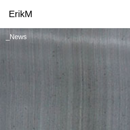
ErikM
_News