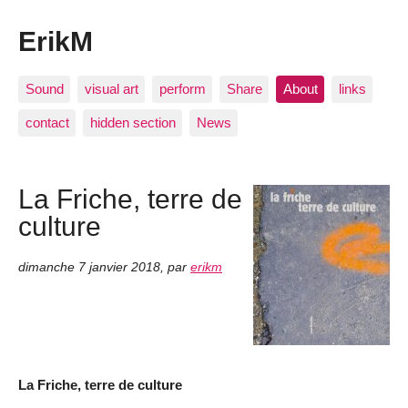
ErikM
Sound
visual art
perform
Share
About
links
contact
hidden section
News
La Friche, terre de
culture
dimanche 7 janvier 2018
,
par
erikm
La Friche, terre de culture