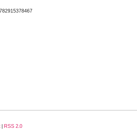
 9782915378467
t
|
RSS 2.0