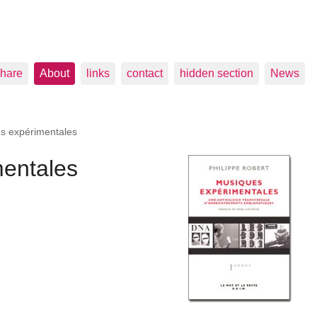
hare
About
links
contact
hidden section
News
s expérimentales
entales