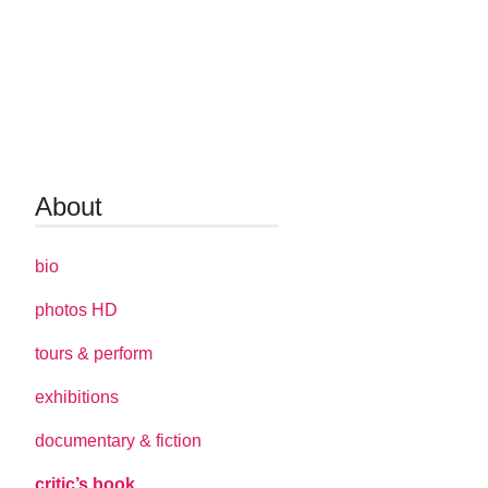
About
bio
photos HD
tours & perform
exhibitions
documentary & fiction
critic’s book