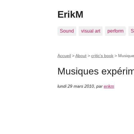
ErikM
Sound
visual art
perform
S
Accueil
>
About
>
critic’s book
>
Musique
Musiques expérim
lundi 29 mars 2010
,
par
erikm