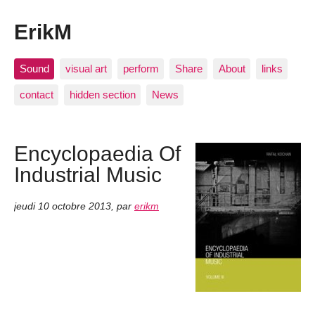
ErikM
Sound
visual art
perform
Share
About
links
contact
hidden section
News
Encyclopaedia Of
Industrial Music
jeudi 10 octobre 2013
,
par
erikm