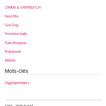
ΞЯIҜM & VЯЯЯБIΓCH
Next Mix
Sun Dog
Première balle
Fata Morgana
Polyphone
Albédo
Mots-clés
Ogg/tape/object