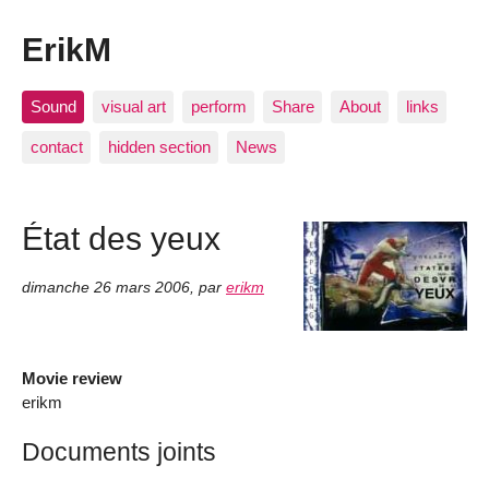
ErikM
Sound
visual art
perform
Share
About
links
contact
hidden section
News
État des yeux
dimanche 26 mars 2006
,
par
erikm
Movie review
erikm
Documents joints