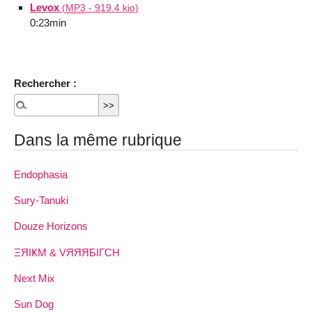
Levox
(
MP3
-
919.4 kio
)
0:23min
Rechercher :
Dans la même rubrique
Endophasia
Sury-Tanuki
Douze Horizons
ΞЯIҜM & VЯЯЯБIΓCH
Next Mix
Sun Dog