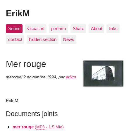
ErikM
Sound
visual art
perform
Share
About
links
contact
hidden section
News
Mer rouge
mercredi 2 novembre 1994
,
par
erikm
Erik M
Documents joints
mer rouge
(
MP3
-
1.5 Mio
)