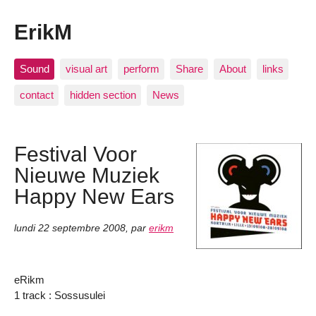
ErikM
Sound
visual art
perform
Share
About
links
contact
hidden section
News
Festival Voor
Nieuwe Muziek
Happy New Ears
lundi 22 septembre 2008
,
par
erikm
eRikm
1 track : Sossusulei