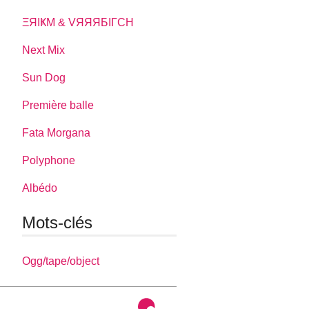
ΞЯIҜM & VЯЯЯБIΓCH
Next Mix
Sun Dog
Première balle
Fata Morgana
Polyphone
Albédo
Mots-clés
Ogg/tape/object