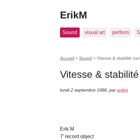
ErikM
Sound
visual art
perform
S
Accueil
>
Sound
>
Vitesse & stabilité var
Vitesse & stabilité
lundi 2 septembre 1996
,
par
erikm
Erik M
7’ record object