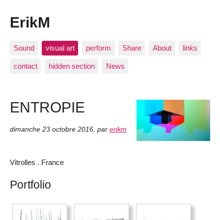
ErikM
Sound
visual art
perform
Share
About
links
contact
hidden section
News
ENTROPIE
dimanche 23 octobre 2016
,
par
erikm
Vitrolles . France
Portfolio