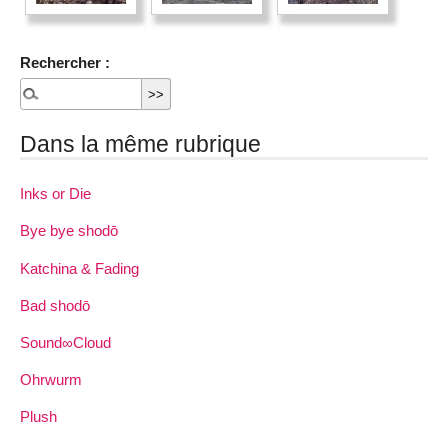
Rechercher :
Dans la même rubrique
Inks or Die
Bye bye shodō
Katchina & Fading
Bad shodō
Sound∞Cloud
Ohrwurm
Plush