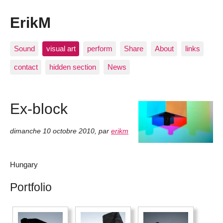
ErikM
Sound
visual art
perform
Share
About
links
contact
hidden section
News
Ex-block
dimanche 10 octobre 2010
,
par
erikm
Hungary
Portfolio