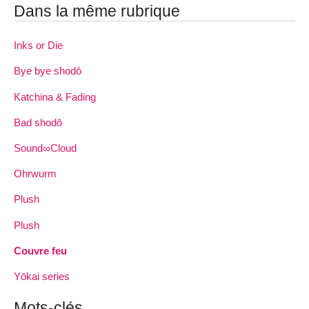
Dans la même rubrique
Inks or Die
Bye bye shodō
Katchina & Fading
Bad shodō
Sound∞Cloud
Ohrwurm
Plush
Plush
Couvre feu
Yōkai series
Mots-clés