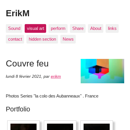
ErikM
Sound
visual art
perform
Share
About
links
contact
hidden section
News
Couvre feu
lundi 8 février 2021
,
par
erikm
Photos Series "la colo des Aubanneaux" . France
Portfolio