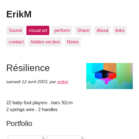
ErikM
Sound
visual art
perform
Share
About
links
contact
hidden section
News
Résilience
samedi 12 avril 2003
,
par
erikm
22 baby-foot players . bars 92cm
2 springs wire . 2 handles
Portfolio