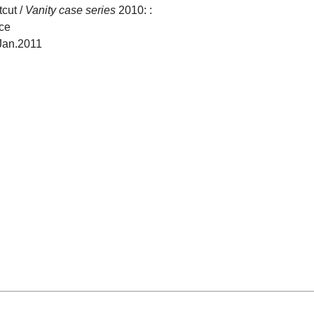
tcut /
Vanity case series
2010: :
ce
Jan.2011