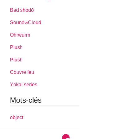
Bad shodō
Sound∞Cloud
Ohrwurm
Plush
Plush
Couvre feu
Yōkai series
Mots-clés
object